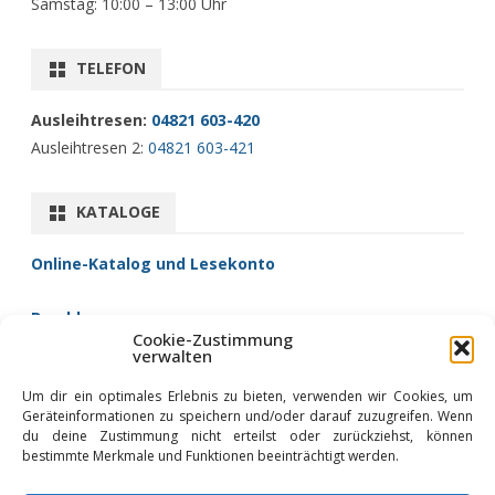
Samstag: 10:00 – 13:00 Uhr
TELEFON
Ausleihtresen:
04821 603-420
Ausleihtresen 2:
04821 603-421
KATALOGE
Online-Katalog und Lesekonto
Brockhaus
Cookie-Zustimmung
Fernleihe/Zentralkatalog
verwalten
filmfriend (Filme)
Um dir ein optimales Erlebnis zu bieten, verwenden wir Cookies, um
Libby (Hörbücher)
Geräteinformationen zu speichern und/oder darauf zuzugreifen. Wenn
Onleihe (eBooks)
du deine Zustimmung nicht erteilst oder zurückziehst, können
bestimmte Merkmale und Funktionen beeinträchtigt werden.