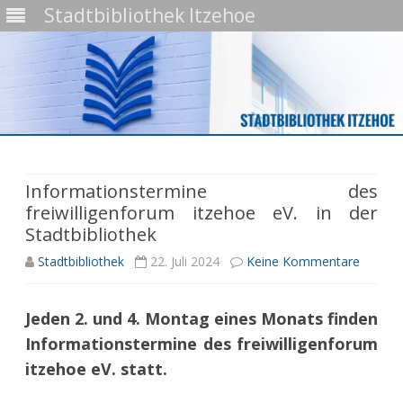
Stadtbibliothek Itzehoe
Skip
to
content
Informationstermine des
freiwilligenforum itzehoe eV. in der
Stadtbibliothek
zu
Stadtbibliothek
22. Juli 2024
Keine Kommentare
Inform
Jeden 2. und 4. Montag eines Monats finden
des
Informationstermine des freiwilligenforum
freiwil
itzehoe eV. statt.
itzehoe